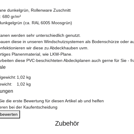
ne dunkelgrün, Rollenware Zuschnitt
: 680 gr/m²
dunkgelgrün (ca. RAL 6005 Moosgrün)
lanen werden sehr unterschiedlich genutzt.
bauen diese in unseren Windschutzsystemen als Bodenschürze oder auch
nfektionieren wir diese zu Abdeckhauben uvm.
tiges Planenmaterial, wie LKW-Plane.
arbeiten diese PVC-beschichteten Abdeckplanen auch gerne für Sie - fr
ale
gewicht:
1,02 kg
ewicht:
1,02
kg
tungen
ie die erste Bewertung für diesen Artikel ab und helfen
eren bei der Kaufentscheidung
l bewerten
Zubehör