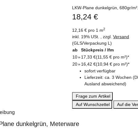
LKW-Plane dunkelgrün, 680gr/m², 
18,24 €
2
12,16 € pro 1 m
inkl. 19% USt. , zzgl.
Versand
(GLS/Verpackung L)
ab
Stückpreis / lfm
10
»
17,33 €
(11,55 € pro m²)
*
20
»
16,42 €
(10,94 € pro m²)
*
sofort verfügbar
Lieferzeit:
ca. 3 Wochen
(D
Ausland abweichend)
Frage zum Artikel
Auf Wunschzettel
Auf die Ver
eibung
lane dunkelgrün, Meterware