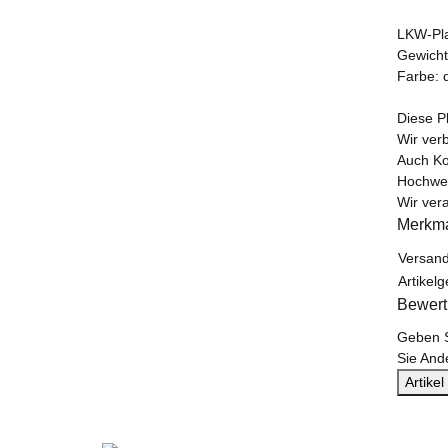
LKW-Pla
Gewicht
Farbe: 
Diese P
Wir ver
Auch Ko
Hochwer
Wir ver
Merkm
Versand
Artikelg
Bewer
Geben S
Sie And
Artike