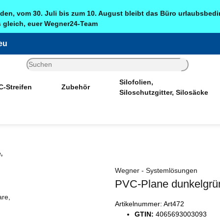
den, vom 30. Juli bis zum 10. August bleibt das Büro urlaubsbed
is gleich, euer Wegner24-Team
eu
Silofolien,
-Streifen
Zubehör
Siloschutzgitter, Silosäcke
Sonderangebote
,
Wegner - Systemlösungen
PVC-Plane dunkelgrün
Artikelnummer:
Art472
GTIN:
4065693003093