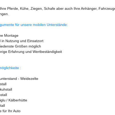
Ihre Pferde, Kühe, Ziegen, Schafe aber auch Ihre Anhänger, Fahrzeuge,
ingen.
rgumente für unsere mobilen Unterstände:
che Montage
el in Nutzung und Einsatzort
hiedenste Größen möglich
ährige Erfahrung und Wertbeständigkeit
öglichkeite :
unterstand - Weidezelte
stall
kuhstall
stall
iglu / Kälberhütte
tall
 für Ihr Auto