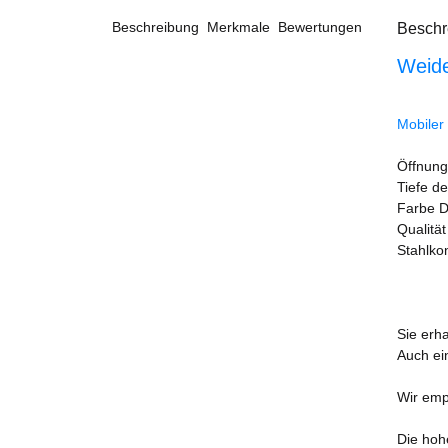
Beschreibung
Merkmale
Bewertungen
Beschr
Weide
Mobiler
Öffnu
Tiefe d
Farbe 
Qualit
Stahlko
2 St
1 St
Sie erh
Auch ei
Wir emp
Die hoh