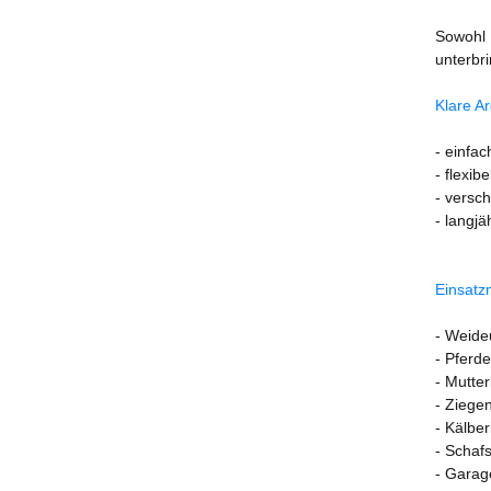
Sowohl 
unterbr
Klare A
- einfa
- flexib
- versc
- langj
Einsatzm
- Weide
- Pferde
- Mutter
- Ziegen
- Kälber
- Schafs
- Garage