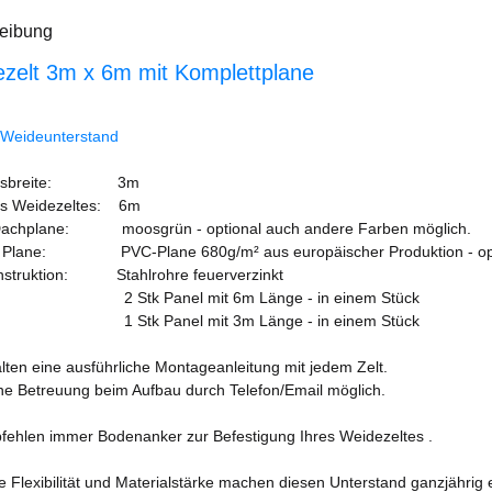
eibung
zelt 3m x 6m mit Komplettplane
 Weideunterstand
ngsbreite: 3m
es Weidezeltes: 6m
Dachplane: moosgrün - optional auch andere Farben möglich.
ät Plane: PVC-Plane 680g/m² aus europäischer Produktion - opt
nstruktion: Stahlrohre feuerverzinkt
k Panel mit 6m Länge - in einem Stück
k Panel mit 3m Länge - in einem Stück
alten eine ausführliche Montageanleitung mit jedem Zelt.
ne Betreuung beim Aufbau durch Telefon/Email möglich.
fehlen immer Bodenanker zur Befestigung Ihres Weidezeltes .
e Flexibilität und Materialstärke machen diesen Unterstand ganzjährig 